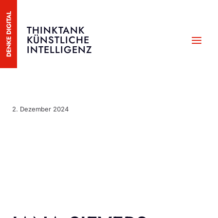
Zum
Inhalt
THINKTANK
springen
KÜNSTLICHE
MAI
INTELLIGENZ
MEN
2. Dezember 2024